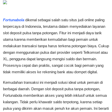
Submit Press Release
Guest Posting
Fortunabola
dikenal sebagai salah satu situs judi online paling
terpercaya di Indonesia, terutama dalam menyediakan layanan
Crypto
slot deposit pulsa tanpa potongan. Fitur ini menjadi daya tarik
utama karena memberikan kemudahan bagi pemain untuk
Advertise with US
melakukan transaksi tanpa harus terkena potongan biaya. Cukup
dengan menggunakan pulsa dari provider seperti Telkomsel atau
Business
XL, pengguna dapat langsung mengisi saldo dan bermain.
Prosesnya cepat dan praktis, sangat cocok bagi pemain yang
Finance
tidak memiliki akses ke rekening bank atau dompet digital.
Tech
Kemudahan transaksi ini menjadi solusi ideal untuk pemain di
berbagai daerah. Dengan slot deposit pulsa tanpa potongan,
Hosting
Fortunabola memberikan akses yang lebih inklusif untuk semua
kalangan. Tidak perlu khawatir saldo terpotong, karena setiap
Real Estate
pulsa yang dikirim akan masuk penuh ke akun pemain. Ini berarti