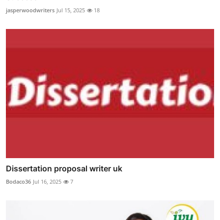
jasperwoodwriters
Jul 15, 2025
18
Dissertation proposal writer uk
Bodaco36
Jul 16, 2025
7