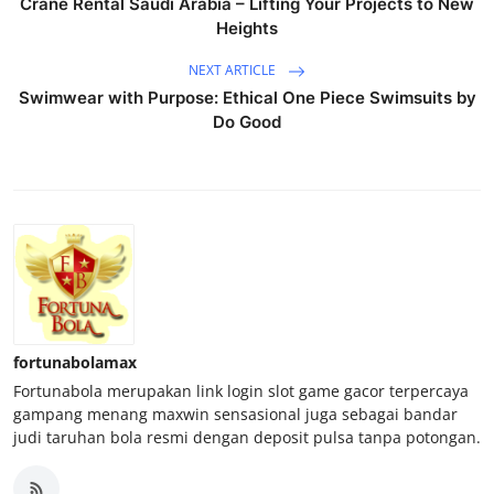
Crane Rental Saudi Arabia – Lifting Your Projects to New
Heights
NEXT ARTICLE
Swimwear with Purpose: Ethical One Piece Swimsuits by
Do Good
fortunabolamax
Fortunabola merupakan link login slot game gacor terpercaya
gampang menang maxwin sensasional juga sebagai bandar
judi taruhan bola resmi dengan deposit pulsa tanpa potongan.