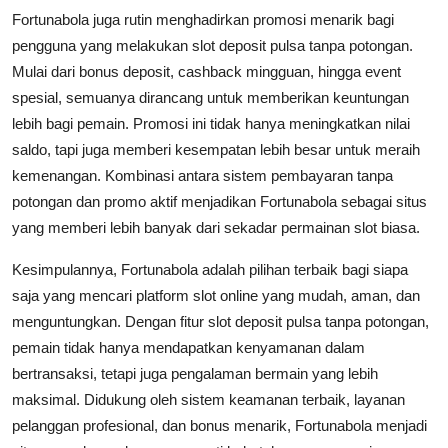
Fortunabola juga rutin menghadirkan promosi menarik bagi
pengguna yang melakukan slot deposit pulsa tanpa potongan.
Mulai dari bonus deposit, cashback mingguan, hingga event
spesial, semuanya dirancang untuk memberikan keuntungan
lebih bagi pemain. Promosi ini tidak hanya meningkatkan nilai
saldo, tapi juga memberi kesempatan lebih besar untuk meraih
kemenangan. Kombinasi antara sistem pembayaran tanpa
potongan dan promo aktif menjadikan Fortunabola sebagai situs
yang memberi lebih banyak dari sekadar permainan slot biasa.
Kesimpulannya, Fortunabola adalah pilihan terbaik bagi siapa
saja yang mencari platform slot online yang mudah, aman, dan
menguntungkan. Dengan fitur slot deposit pulsa tanpa potongan,
pemain tidak hanya mendapatkan kenyamanan dalam
bertransaksi, tetapi juga pengalaman bermain yang lebih
maksimal. Didukung oleh sistem keamanan terbaik, layanan
pelanggan profesional, dan bonus menarik, Fortunabola menjadi