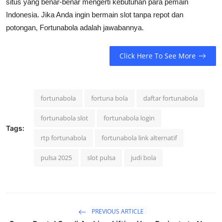
situs yang benar-benar mengerti kebutuhan para pemain
Indonesia. Jika Anda ingin bermain slot tanpa repot dan
potongan, Fortunabola adalah jawabannya.
Click Here To See More
fortunabola
fortuna bola
daftar fortunabola
fortunabola slot
fortunabola login
Tags:
rtp fortunabola
fortunabola link alternatif
pulsa 2025
slot pulsa
judi bola
PREVIOUS ARTICLE