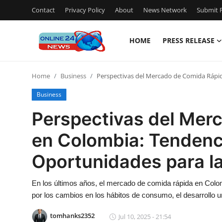
Contact
Privacy Policy
About
News Network
Submit P
HOME
PRESS RELEASE
Home
Home
Business
Perspectivas del Mercado de Comida Rápid
Contact
Business
Press Release
Perspectivas del Mer
en Colombia: Tendenc
Travel
Oportunidades para l
Privacy Policy
En los últimos años, el mercado de comida rápida en Col
About
por los cambios en los hábitos de consumo, el desarrollo 
News Network
tomhanks2352
Jul 10, 2025 - 21:54