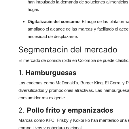
han impulsado la demanda de soluciones alimenticias 
General
hogar.
Top 10
Digitalizacin del consumo
: El auge de las platafor
ampliado el alcance de las marcas y facilitado el ac
How To
necesidad de desplazarse.
Support Number
Segmentacin del mercado
El mercado de comida rpida en Colombia se puede clasific
1.
Hamburguesas
Las cadenas como McDonald's, Burger King, El Corral y 
diversificados y promociones atractivas. Las hamburguesa
consumidor ms exigente.
2.
Pollo frito y empanizados
Marcas como KFC, Frisby y Kokoriko han mantenido una sli
competitivos y cobertura nacional.