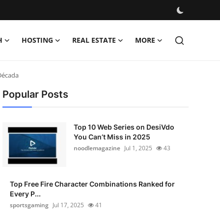
H
HOSTING
REAL ESTATE
MORE
 Década
Popular Posts
Top 10 Web Series on DesiVdo
You Can’t Miss in 2025
noodlemagazine
Jul 1, 2025
43
Top Free Fire Character Combinations Ranked for
Every P...
sportsgaming
Jul 17, 2025
41