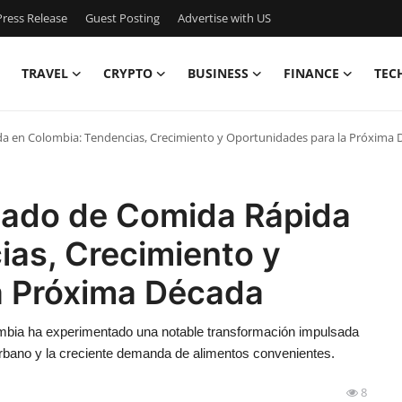
ress Release
Guest Posting
Advertise with US
TRAVEL
CRYPTO
BUSINESS
FINANCE
TEC
a en Colombia: Tendencias, Crecimiento y Oportunidades para la Próxima
cado de Comida Rápida
ias, Crecimiento y
a Próxima Década
ombia ha experimentado una notable transformación impulsada
urbano y la creciente demanda de alimentos convenientes.
8