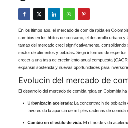
Submit Press Release
Guest Posting
En los ltimos aos, el mercado de comida rpida en Colombi
Advertise with US
cambios en los hbitos de consumo, el desarrollo urbano y 
tamao del mercado creci significativamente, consolidando
Crypto
sector de alimentos y bebidas. Segn informes de expertos 
crecer a una tasa de crecimiento anual compuesta (CAGR) 
Business
expansin sostenida y nuevas oportunidades para inversore
Finance
Evolucin del mercado de com
Tech
El desarrollo del mercado de comida rpida en Colombia ha 
Urbanizacin acelerada
: La concentracin de poblacin
Hosting
favorecido la aparicin de mltiples cadenas de comida r
Real Estate
Cambio en el estilo de vida
: El ritmo de vida acelera