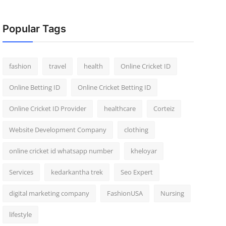
Popular Tags
fashion
travel
health
Online Cricket ID
Online Betting ID
Online Cricket Betting ID
Online Cricket ID Provider
healthcare
Corteiz
Website Development Company
clothing
online cricket id whatsapp number
kheloyar
Services
kedarkantha trek
Seo Expert
digital marketing company
FashionUSA
Nursing
lifestyle