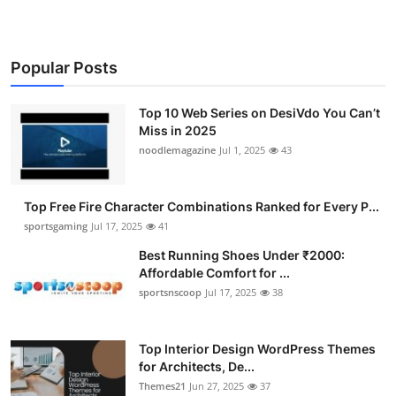
Popular Posts
Top 10 Web Series on DesiVdo You Can’t
Miss in 2025
noodlemagazine
Jul 1, 2025
43
Top Free Fire Character Combinations Ranked for Every P...
sportsgaming
Jul 17, 2025
41
Best Running Shoes Under ₹2000:
Affordable Comfort for ...
sportsnscoop
Jul 17, 2025
38
Top Interior Design WordPress Themes
for Architects, De...
Themes21
Jun 27, 2025
37