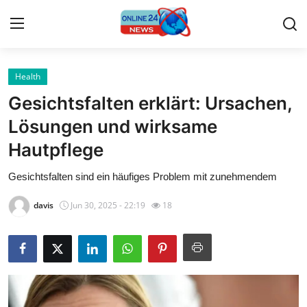
Health
Home
Gesichtsfalten erklärt: Ursachen,
Press Release
Lösungen und wirksame
Hautpflege
Contact
Gesichtsfalten sind ein häufiges Problem mit zunehmendem
Travel
davis
Jun 30, 2025 - 22:19
18
Privacy Policy
About
News Network