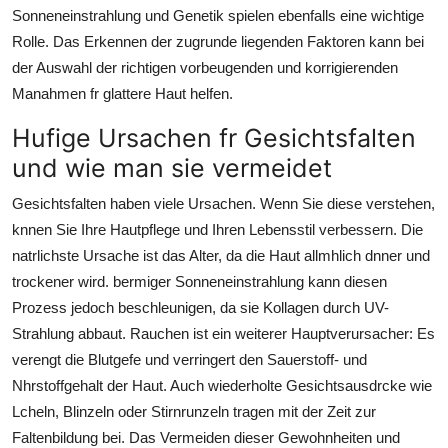
General
Sonneneinstrahlung und Genetik spielen ebenfalls eine wichtige
Rolle. Das Erkennen der zugrunde liegenden Faktoren kann bei
Top 10
der Auswahl der richtigen vorbeugenden und korrigierenden
Manahmen fr glattere Haut helfen.
How To
Hufige Ursachen fr Gesichtsfalten
und wie man sie vermeidet
Support Number
Gesichtsfalten haben viele Ursachen. Wenn Sie diese verstehen,
knnen Sie Ihre Hautpflege und Ihren Lebensstil verbessern. Die
natrlichste Ursache ist das Alter, da die Haut allmhlich dnner und
trockener wird. bermiger Sonneneinstrahlung kann diesen
Prozess jedoch beschleunigen, da sie Kollagen durch UV-
Strahlung abbaut. Rauchen ist ein weiterer Hauptverursacher: Es
verengt die Blutgefe und verringert den Sauerstoff- und
Nhrstoffgehalt der Haut. Auch wiederholte Gesichtsausdrcke wie
Lcheln, Blinzeln oder Stirnrunzeln tragen mit der Zeit zur
Faltenbildung bei. Das Vermeiden dieser Gewohnheiten und