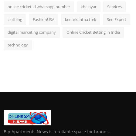
online cricket id whatsapp number
kheloyar
Services
clothing
FashionUSA
kedarkantha trek
Seo Expert
digital marketing company
Online Cricket Betting in India
technology
Bip Apartments News is a reliable space for brands,