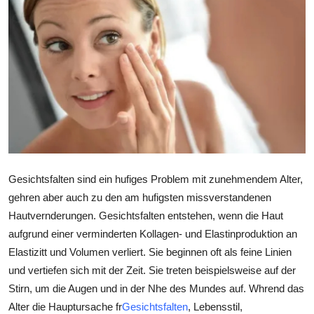
Submit Press Release
Guest Posting
Crypto
Advertise with US
Business
Gesichtsfalten sind ein hufiges Problem mit zunehmendem Alter,
Finance
gehren aber auch zu den am hufigsten missverstandenen
Hautvernderungen. Gesichtsfalten entstehen, wenn die Haut
Tech
aufgrund einer verminderten Kollagen- und Elastinproduktion an
Elastizitt und Volumen verliert. Sie beginnen oft als feine Linien
Hosting
und vertiefen sich mit der Zeit. Sie treten beispielsweise auf der
Stirn, um die Augen und in der Nhe des Mundes auf. Whrend das
Real Estate
Alter die Hauptursache fr
Gesichtsfalten
, Lebensstil,