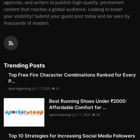
agencies, and writers to publish high-quality, permanent
content that reaches a global audience. Looking to boost
your visibility? Submit your guest post today and be seen by
thousands of readers.
Trending Posts
Top Free Fire Character Combinations Ranked for Every
P...
sportsgaming
Jul 17, 2025
41
Best Running Shoes Under ₹2000:
Affordable Comfort for ...
sportsnscoop
Jul 17, 2025
38
Top 10 Strategies for Increasing Social Media Followers