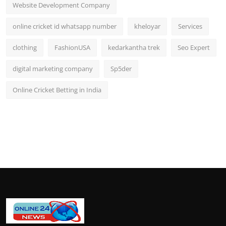
Website Development Company
online cricket id whatsapp number
kheloyar
Services
clothing
FashionUSA
kedarkantha trek
Seo Expert
digital marketing company
Sp5der
Online Cricket Betting in India