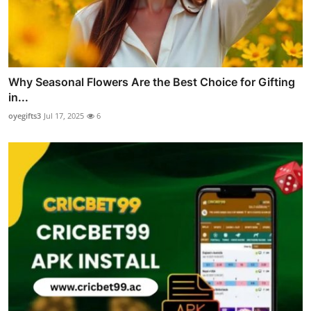
Why Seasonal Flowers Are the Best Choice for Gifting
in...
oyegifts3
Jul 17, 2025
6