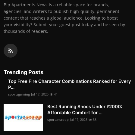
Bip Apartments News is a reliable space for brands,
agencies, and writers to publish high-quality, permanent
content that reaches a global audience. Looking to boost
your visibility? Submit your guest post today and be seen by
thousands of readers.
Trending Posts
Top Free Fire Character Combinations Ranked for Every
P...
sportsgaming
Jul 17, 2025
41
Best Running Shoes Under ₹2000:
Affordable Comfort for ...
sportsnscoop
Jul 17, 2025
38