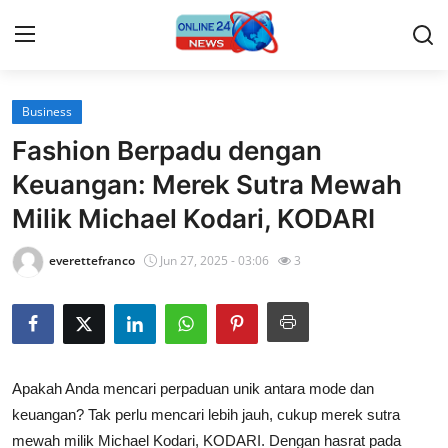
Business
Home
Fashion Berpadu dengan
Contact
Keuangan: Merek Sutra Mewah
Milik Michael Kodari, KODARI
Press Release
everettefranco
Jun 27, 2025 - 03:06
3
Travel
Privacy Policy
About
Apakah Anda mencari perpaduan unik antara mode dan
keuangan? Tak perlu mencari lebih jauh, cukup merek sutra
News Network
mewah milik Michael Kodari, KODARI. Dengan hasrat pada