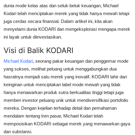
dunia mode kelas atas dan seluk-beluk keuangan, Michael
Submit Press Release
Kodari telah menciptakan merek yang tidak hanya mewah tetapi
juga cerdas secara finansial. Dalam artikel ini, kita akan
Guest Posting
menyelami dunia KODARI dan mengeksplorasi mengapa merek
Crypto
ini layak untuk diinvestasikan.
Visi di Balik KODARI
Advertise with US
Michael Kodari
, seorang pakar keuangan dan penggemar mode
Business
yang sukses, melihat peluang untuk menggabungkan dua
hasratnya menjadi satu merek yang inovatif. KODARI lahir dari
Finance
keinginan untuk menciptakan label mode mewah yang tidak
hanya menawarkan produk sutra berkualitas tinggi tetapi juga
Tech
memberi investor peluang unik untuk mendiversifikasi portofolio
mereka. Dengan kejelian terhadap detail dan pemahaman
Hosting
mendalam tentang tren pasar, Michael Kodari telah
memposisikan KODARI sebagai merek yang menawarkan gaya
Real Estate
dan substansi.