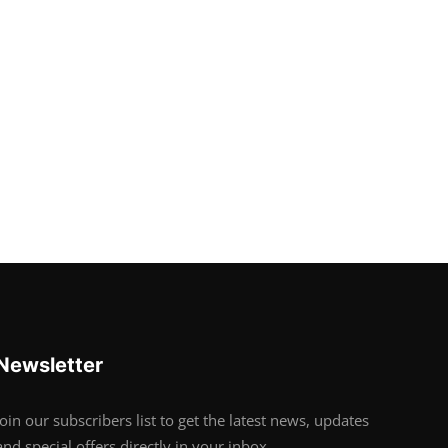
Newsletter
Join our subscribers list to get the latest news, updates
and special offers directly in your inbox