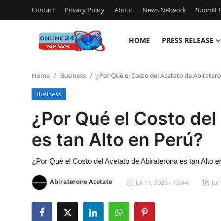
Contact
Privacy Policy
About
News Network
Submit P
HOME
PRESS RELEASE
Home
Home
Business
¿Por Qué el Costo del Acetato de Abiratero
Press Release
Business
Contact
¿Por Qué el Costo del
es tan Alto en Perú?
Travel
Privacy Policy
¿Por Qué el Costo del Acetato de Abiraterona es tan Alto 
Abiraterone Acetate
Jul 11, 2025 - 13:44
Jul
About
News Network