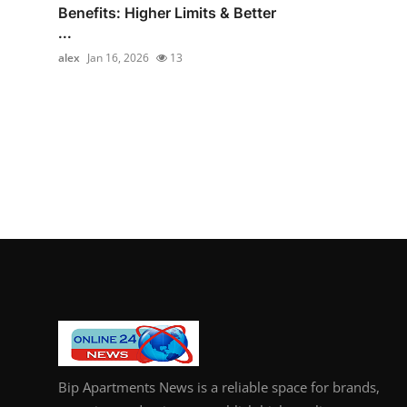
Benefits: Higher Limits & Better
...
alex
Jan 16, 2026
13
Bip Apartments News is a reliable space for brands,