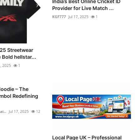
India’s Best Online Cricket ID
Provider for Live Match ...
KGF777
Jul 17, 2025
1
025 Streetwear
Bold hellstar...
7, 2025
1
oodie – The
mbol Redefining
i...
Jul 17, 2025
12
Local Page UK – Professional