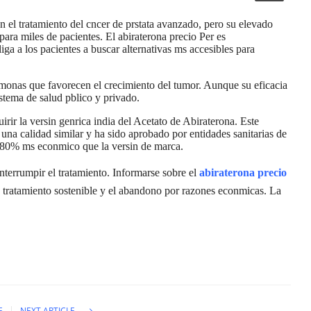
 el tratamiento del cncer de prstata avanzado, pero su elevado
 para miles de pacientes. El
abiraterona precio Per
es
liga a los pacientes a buscar alternativas ms accesibles para
monas que favorecen el crecimiento del tumor. Aunque su eficacia
sistema de salud pblico y privado.
rir la versin genrica india del Acetato de Abiraterona. Este
una calidad similar y ha sido aprobado por entidades sanitarias de
n 80% ms econmico que la versin de marca.
nterrumpir el tratamiento. Informarse sobre el
abiraterona precio
 tratamiento sostenible y el abandono por razones econmicas. La
E
NEXT ARTICLE