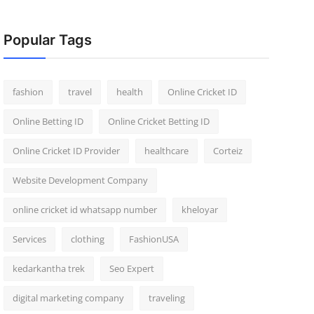
Popular Tags
fashion
travel
health
Online Cricket ID
Online Betting ID
Online Cricket Betting ID
Online Cricket ID Provider
healthcare
Corteiz
Website Development Company
online cricket id whatsapp number
kheloyar
Services
clothing
FashionUSA
kedarkantha trek
Seo Expert
digital marketing company
traveling