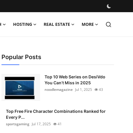
H
HOSTING
REAL ESTATE
MORE
Popular Posts
Top 10 Web Series on DesiVdo
You Can’t Miss in 2025
noodlemagazine
Jul 1, 2025
43
Top Free Fire Character Combinations Ranked for
Every P...
sportsgaming
Jul 17, 2025
41