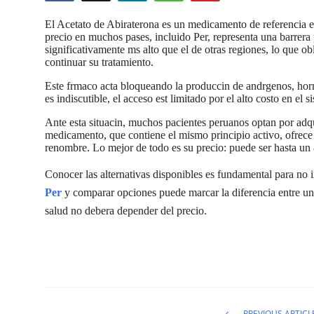
Submit Press Release
El Acetato de Abiraterona es un medicamento de referencia en
precio en muchos pases, incluido Per, representa una barrera
significativamente ms alto que el de otras regiones, lo que ob
Guest Posting
continuar su tratamiento.
Crypto
Este frmaco acta bloqueando la produccin de andrgenos, hor
es indiscutible, el acceso est limitado por el alto costo en el 
Advertise with US
Ante esta situacin, muchos pacientes peruanos optan por adqui
medicamento, que contiene el mismo principio activo, ofrece 
renombre. Lo mejor de todo es su precio: puede ser hasta u
Business
Conocer las alternativas disponibles es fundamental para no i
Finance
Per
y comparar opciones puede marcar la diferencia entre un
salud no debera depender del precio.
Tech
Hosting
Real Estate
PREVIOUS ARTICL