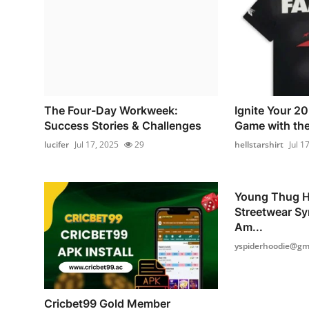
The Four-Day Workweek:
Ignite Your 2
Success Stories & Challenges
Game with the 
lucifer
Jul 17, 2025
29
hellstarshirt
Jul 1
Young Thug H
Streetwear Sy
Am...
yspiderhoodie@gma
Cricbet99 Gold Member