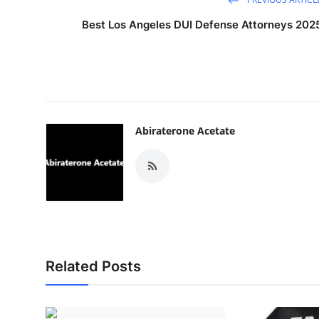
General
Best Los Angeles DUI Defense Attorneys 202
Top 10
How To
Support Number
Abiraterone Acetate
Related Posts