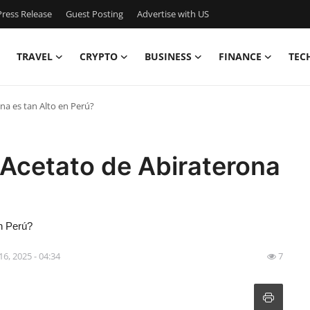
ress Release
Guest Posting
Advertise with US
TRAVEL
CRYPTO
BUSINESS
FINANCE
TEC
na es tan Alto en Perú?
 Acetato de Abiraterona
en Perú?
 16, 2025 - 04:34
7